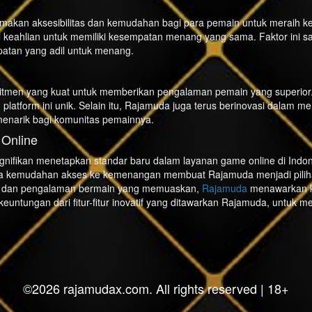
akan aksesibilitas dan kemudahan bagi para pemain untuk meraih ke
evel keahlian untuk memiliki kesempatan menang yang sama. Faktor in
atan yang adil untuk menang.
omitmen yang kuat untuk memberikan pengalaman pemain yang superior
tform ini unik. Selain itu, Rajamuda juga terus berinovasi dalam m
menarik bagi komunitas pemainnya.
Online
nifikan menetapkan standar baru dalam layanan game online di Indones
ta kemudahan akses ke kemenangan membuat Rajamuda menjadi piliha
bih dan pengalaman bermain yang memuaskan,
Rajamuda
menawarkan ko
euntungan dari fitur-fitur inovatif yang ditawarkan Rajamuda, untuk
©2026 rajamudax.com. All rights reserved | 18+