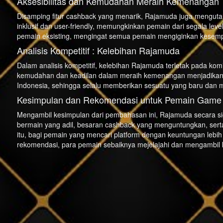
Aksesibilitas dan Kemudahan Meraih Kemenangan
Disamping fitur cashback yang menarik, Rajamuda juga mengutam
inklusif dan user-friendly, memungkinkan pemain dari segala l
pemain eksisting, mengingat semua pemain mengiginkan kesemp
Analisis Kompetitif : Kelebihan Rajamuda
Dalam analisis kompetitif, kelebihan Rajamuda terletak pada k
kemudahan dan keadilan dalam meraih kemenangan menjadikan pla
Indonesia, sehingga selalu memberikan sesuatu yang baru dan 
Kesimpulan dan Rekomendasi untuk Pemain Game 
Mengambil kesimpulan dari pembahasan ini, Rajamuda secara sig
bermain yang adil, besaran cashback yang menguntungkan, ser
itu, bagi pemain yang mencari platform dengan keuntungan le
rekomendasi, para pemain sebaiknya mejelajahi dan mengambil k