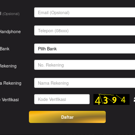
l
(Opsional)
Handphone
 Bank
Rekening
a Rekening
Verifikasi
Daftar