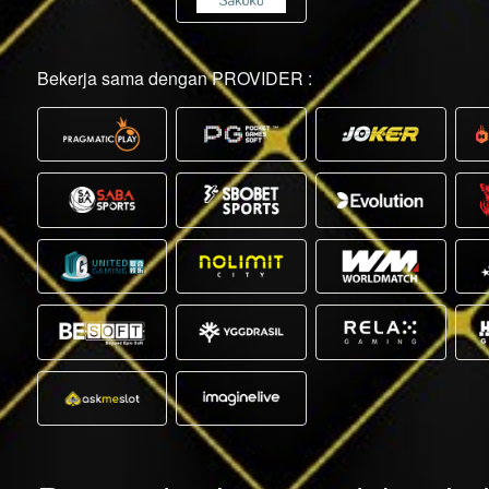
Bekerja sama dengan PROVIDER :