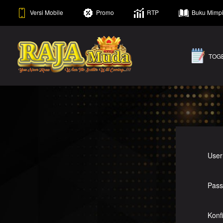
Versi Mobile
Promo
RTP
Buku Mimp
TOG
Use
Pass
Konf