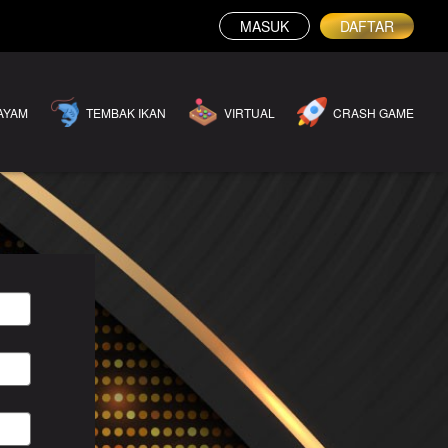
MASUK
DAFTAR
AYAM
TEMBAK IKAN
VIRTUAL
CRASH GAME